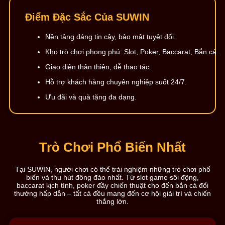
Điểm Đặc Sắc Của SUWIN
Nền tảng đáng tin cậy, bảo mật tuyệt đối.
Kho trò chơi phong phú: Slot, Poker, Baccarat, Bắn cá.
Giao diện thân thiện, dễ thao tác.
Hỗ trợ khách hàng chuyên nghiệp suốt 24/7.
Ưu đãi và quà tặng đa dạng.
Trò Chơi Phổ Biến Nhất
Tại SUWIN, người chơi có thể trải nghiệm những trò chơi phổ
biến và thu hút đông đảo nhất. Từ slot game sôi động,
baccarat kịch tính, poker đầy chiến thuật cho đến bắn cá đổi
thưởng hấp dẫn – tất cả đều mang đến cơ hội giải trí và chiến
thắng lớn.