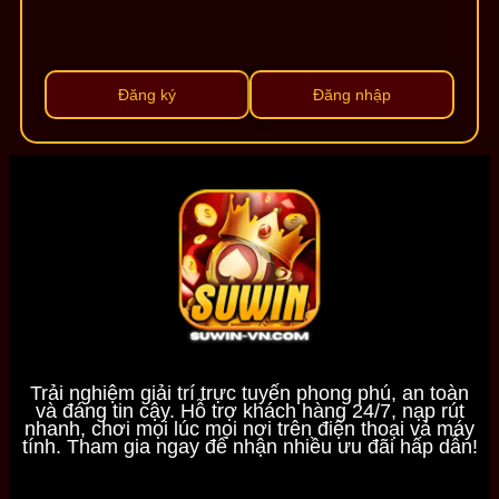
Đăng ký
Đăng nhập
Trải nghiệm giải trí trực tuyến phong phú, an toàn
và đáng tin cậy. Hỗ trợ khách hàng 24/7, nạp rút
nhanh, chơi mọi lúc mọi nơi trên điện thoại và máy
tính. Tham gia ngay để nhận nhiều ưu đãi hấp dẫn!