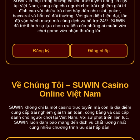
SUWIN là một trong những casino trực tuyến đáng tin cậy
tại Việt Nam, cung cấp cho người chơi trải nghiệm giải trí
đỉnh cao với nhiều trò chơi hấp dẫn như slot, poker,
baccarat và bắn cá đổi thưởng. Với giao diện hiện đại, tốc
độ vận hành mượt mà cùng dịch vụ hỗ trợ 24/7, SUWIN
đã trở thành sự lựa chọn ưu tiên của những ai muốn vừa
chơi game vừa nhận thưởng lớn.
Đăng ký
Đăng nhập
Về Chúng Tôi – SUWIN Casino
Online Việt Nam
SUWIN không chỉ là một casino trực tuyến mà còn là địa điểm
cung cấp trải nghiệm giải trí an toàn, công bằng và cao cấp
dành cho người chơi tại Việt Nam. Với sự phát triển liên tục,
SUWIN luôn đảm bảo mang đến dịch vụ chất lượng nhất
cùng nhiều chương trình ưu đãi hấp dẫn.